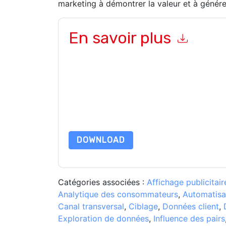
marketing à démontrer la valeur et à générer
En savoir plus
En soumettant ce formulaire, vous acceptez
Ad
ou par téléphone. Vous pouvez vous désinscrire
Internet et les communications sont soumises à l
En demandant cette ressource, vous acceptez no
sont protégé par notre
Avis de confidentialité
. 
envoyer un e-mail dataprotection@techpublis
DOWNLOAD
Catégories associées :
Affichage publicitair
Analytique des consommateurs
,
Automatisa
Canal transversal
,
Ciblage
,
Données client
,
Exploration de données
,
Influence des pairs