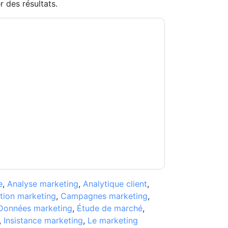
 des résultats.
obe
vous contacter avec e-mails marketing
 à n'importe quel moment.
Adobe
des sites
eur Avis de confidentialité.
s conditions d'utilisation. Toutes les données
Si vous avez d'autres questions, veuillez
hhub.com
e
,
Analyse marketing
,
Analytique client
,
tion marketing
,
Campagnes marketing
,
Données marketing
,
Étude de marché
,
,
Insistance marketing
,
Le marketing