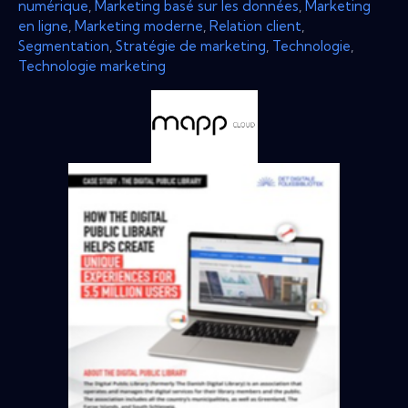
numérique
,
Marketing basé sur les données
,
Marketing
en ligne
,
Marketing moderne
,
Relation client
,
Segmentation
,
Stratégie de marketing
,
Technologie
,
Technologie marketing