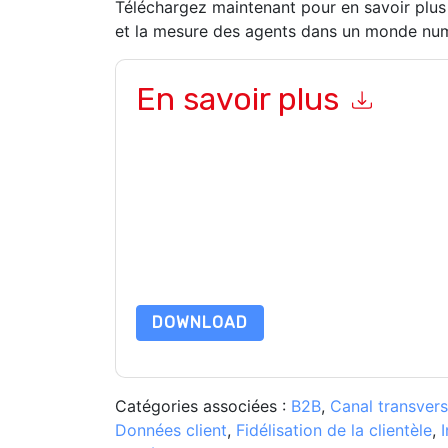
Téléchargez maintenant pour en savoir plus s
et la mesure des agents dans un monde num
En savoir plus
En soumettant ce formulaire, vous acceptez
NI
marketing ou par téléphone. Vous pouvez vous d
inContact
des sites Internet et les communicati
confidentialité.
En demandant cette ressource, vous acceptez no
sont protégé par notre
Avis de confidentialité
. 
envoyer un e-mail dataprotection@techpublis
DOWNLOAD
Catégories associées :
B2B
,
Canal transvers
Données client
,
Fidélisation de la clientèle
,
I