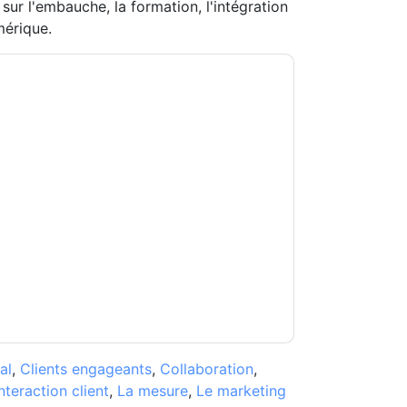
ur l'embauche, la formation, l'intégration
érique.
CE inContact
vous contacter avec e-mails
ésinscrire à n'importe quel moment.
NICE
ons sont soumises à leur Avis de
s conditions d'utilisation. Toutes les données
Si vous avez d'autres questions, veuillez
hhub.com
al
,
Clients engageants
,
Collaboration
,
nteraction client
,
La mesure
,
Le marketing