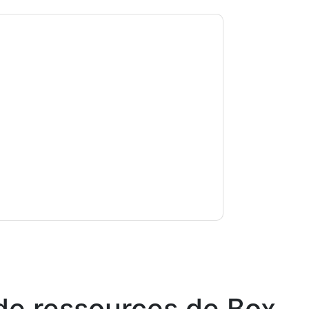
ox
vous contacter avec e-mails marketing ou
n'importe quel moment.
Box
des sites Internet
de confidentialité.
s conditions d'utilisation. Toutes les données
Si vous avez d'autres questions, veuillez
hhub.com
de ressources de
Box