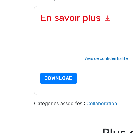
En savoir plus
En soumettant ce formulaire, vous acceptez
B
par téléphone. Vous pouvez vous désinscrire à 
et les communications sont soumises à leur Avis 
En demandant cette ressource, vous acceptez no
sont protégé par notre
Avis de confidentialité
. 
envoyer un e-mail dataprotection@techpublis
DOWNLOAD
Catégories associées :
Collaboration
Plus 