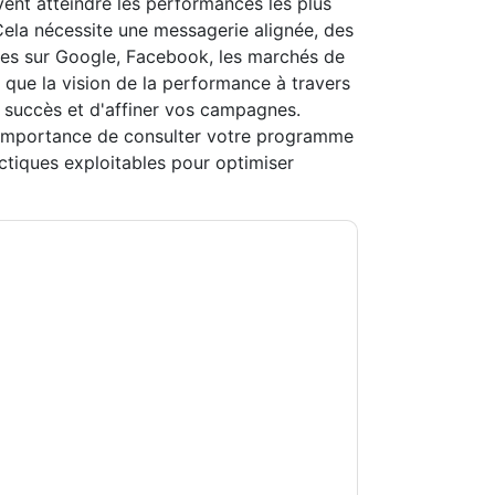
ent atteindre les performances les plus
Cela nécessite une messagerie alignée, des
es sur Google, Facebook, les marchés de
r que la vision de la performance à travers
e succès et d'affiner vos campagnes.
l'importance de consulter votre programme
actiques exploitables pour optimiser
rin Software
vous contacter avec e-mails
ésinscrire à n'importe quel moment.
Marin
ons sont soumises à leur Avis de
s conditions d'utilisation. Toutes les données
Si vous avez d'autres questions, veuillez
hhub.com