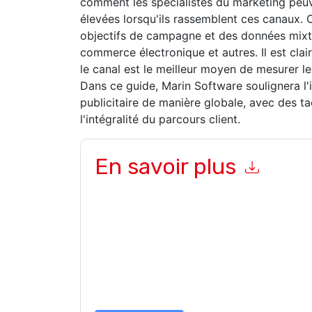
comment les spécialistes du marketing peuv
élevées lorsqu'ils rassemblent ces canaux. 
objectifs de campagne et des données mixt
commerce électronique et autres. Il est clai
le canal est le meilleur moyen de mesurer l
Dans ce guide, Marin Software soulignera 
publicitaire de manière globale, avec des t
l'intégralité du parcours client.
En savoir plus
En soumettant ce formulaire, vous acceptez
Ma
marketing ou par téléphone. Vous pouvez vous d
Software
des sites Internet et les communicati
confidentialité.
En demandant cette ressource, vous acceptez no
sont protégé par notre
Avis de confidentialité
. 
envoyer un e-mail dataprotection@techpublis