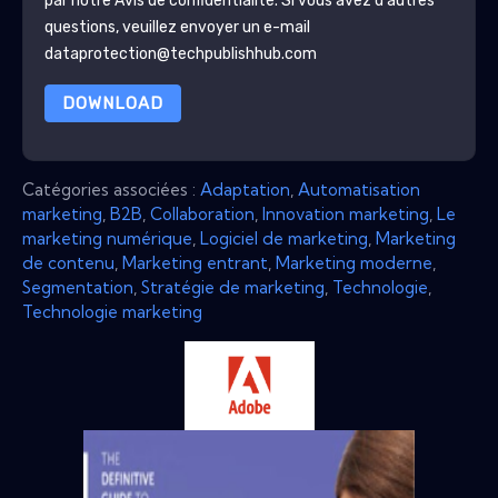
par notre
Avis de confidentialité
. Si vous avez d'autres
questions, veuillez envoyer un e-mail
dataprotection@techpublishhub.com
DOWNLOAD
Catégories associées :
Adaptation
,
Automatisation
marketing
,
B2B
,
Collaboration
,
Innovation marketing
,
Le
marketing numérique
,
Logiciel de marketing
,
Marketing
de contenu
,
Marketing entrant
,
Marketing moderne
,
Segmentation
,
Stratégie de marketing
,
Technologie
,
Technologie marketing