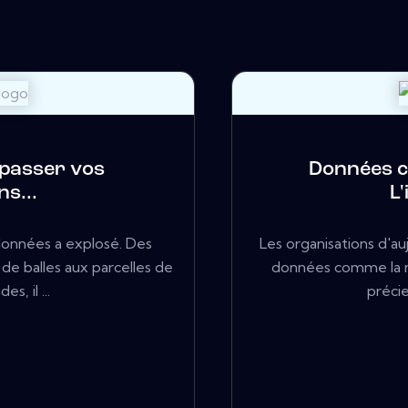
 passer vos
Données c
ns...
L'
 données a explosé. Des
Les organisations d'a
de balles aux parcelles de
données comme la n
s, il ...
précie