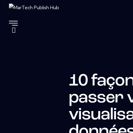
10 façon
passer 
visualis
données