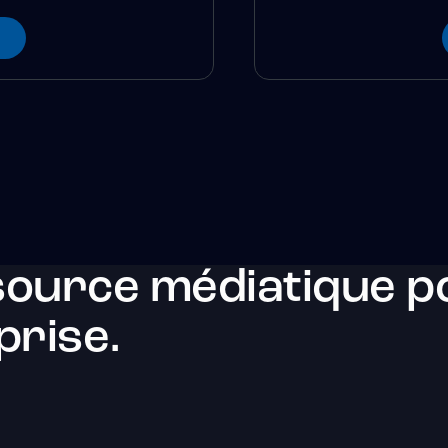
source médiatique po
prise.