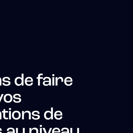
s de faire
vos
ations de
 au niveau