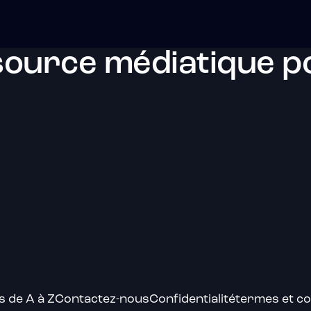
source médiatique po
s de A à Z
Contactez-nous
Confidentialité
termes et co