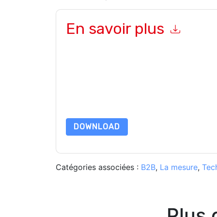
En savoir plus
En soumettant ce formulaire, vous acceptez
Sc
ou par téléphone. Vous pouvez vous désinscrire
Internet et les communications sont soumises à l
En demandant cette ressource, vous acceptez no
sont protégé par notre
Avis de confidentialité
. 
envoyer un e-mail dataprotection@techpublis
DOWNLOAD
Catégories associées :
B2B
,
La mesure
,
Tec
Plus 