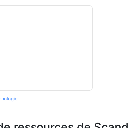
andit
vous contacter avec e-mails marketing
 à n'importe quel moment.
Scandit
des sites
eur Avis de confidentialité.
s conditions d'utilisation. Toutes les données
Si vous avez d'autres questions, veuillez
hhub.com
hnologie
de ressources de
Scand