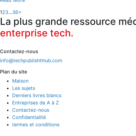
Posts
Page
Page
Page
Page
1
2
3
…
36
>
La plus grande ressource médi
navigation
enterprise tech.
Contactez-nous
info@techpublishhhub.com
Plan du site
Maison
Les sujets
Derniers livres blancs
Entreprises de A à Z
Contactez-nous
Confidentialité
termes et conditions